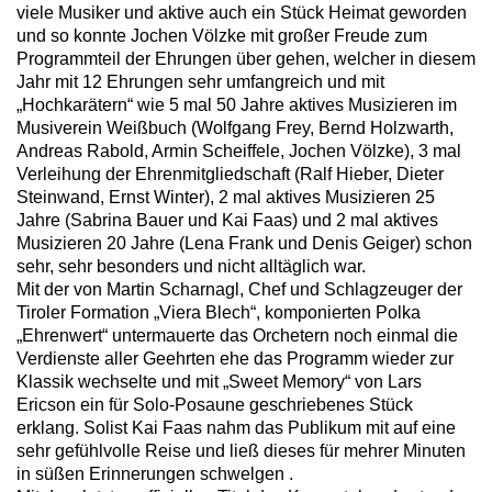
viele Musiker und aktive auch ein Stück Heimat geworden
und so konnte Jochen Völzke mit großer Freude zum
Programmteil der Ehrungen über gehen, welcher in diesem
Jahr mit 12 Ehrungen sehr umfangreich und mit
„Hochkarätern“ wie 5 mal 50 Jahre aktives Musizieren im
Musiverein Weißbuch (Wolfgang Frey, Bernd Holzwarth,
Andreas Rabold, Armin Scheiffele, Jochen Völzke), 3 mal
Verleihung der Ehrenmitgliedschaft (Ralf Hieber, Dieter
Steinwand, Ernst Winter), 2 mal aktives Musizieren 25
Jahre (Sabrina Bauer und Kai Faas) und 2 mal aktives
Musizieren 20 Jahre (Lena Frank und Denis Geiger) schon
sehr, sehr besonders und nicht alltäglich war.
Mit der von Martin Scharnagl, Chef und Schlagzeuger der
Tiroler Formation „Viera Blech“, komponierten Polka
„Ehrenwert“ untermauerte das Orchetern noch einmal die
Verdienste aller Geehrten ehe das Programm wieder zur
Klassik wechselte und mit „Sweet Memory“ von Lars
Ericson ein für Solo-Posaune geschriebenes Stück
erklang. Solist Kai Faas nahm das Publikum mit auf eine
sehr gefühlvolle Reise und ließ dieses für mehrer Minuten
in süßen Erinnerungen schwelgen .