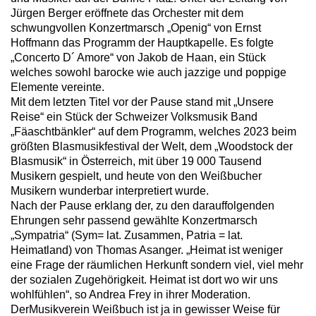
Jürgen Berger eröffnete das Orchester mit dem
schwungvollen Konzertmarsch „Openig“ von Ernst
Hoffmann das Programm der Hauptkapelle. Es folgte
„Concerto D´ Amore“ von Jakob de Haan, ein Stück
welches sowohl barocke wie auch jazzige und poppige
Elemente vereinte.
Mit dem letzten Titel vor der Pause stand mit „Unsere
Reise“ ein Stück der Schweizer Volksmusik Band
„Fäaschtbänkler“ auf dem Programm, welches 2023 beim
größten Blasmusikfestival der Welt, dem „Woodstock der
Blasmusik“ in Österreich, mit über 19 000 Tausend
Musikern gespielt, und heute von den Weißbucher
Musikern wunderbar interpretiert wurde.
Nach der Pause erklang der, zu den darauffolgenden
Ehrungen sehr passend gewählte Konzertmarsch
„Sympatria“ (Sym= lat. Zusammen, Patria = lat.
Heimatland) von Thomas Asanger. „Heimat ist weniger
eine Frage der räumlichen Herkunft sondern viel, viel mehr
der sozialen Zugehörigkeit. Heimat ist dort wo wir uns
wohlfühlen“, so Andrea Frey in ihrer Moderation.
DerMusikverein Weißbuch ist ja in gewisser Weise für