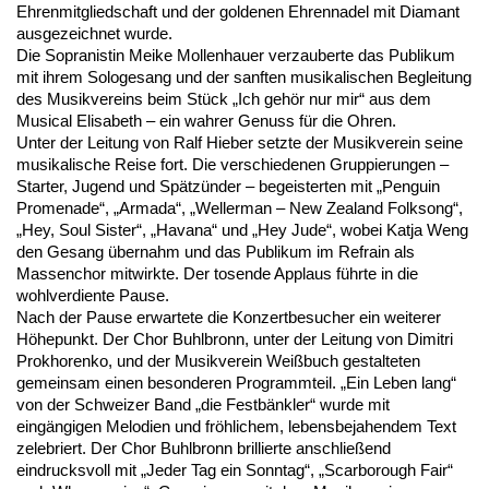
Ehrenmitgliedschaft und der goldenen Ehrennadel mit Diamant
ausgezeichnet wurde.
Die Sopranistin Meike Mollenhauer verzauberte das Publikum
mit ihrem Sologesang und der sanften musikalischen Begleitung
des Musikvereins beim Stück „Ich gehör nur mir“ aus dem
Musical Elisabeth – ein wahrer Genuss für die Ohren.
Unter der Leitung von Ralf Hieber setzte der Musikverein seine
musikalische Reise fort. Die verschiedenen Gruppierungen –
Starter, Jugend und Spätzünder – begeisterten mit „Penguin
Promenade“, „Armada“, „Wellerman – New Zealand Folksong“,
„Hey, Soul Sister“, „Havana“ und „Hey Jude“, wobei Katja Weng
den Gesang übernahm und das Publikum im Refrain als
Massenchor mitwirkte. Der tosende Applaus führte in die
wohlverdiente Pause.
Nach der Pause erwartete die Konzertbesucher ein weiterer
Höhepunkt. Der Chor Buhlbronn, unter der Leitung von Dimitri
Prokhorenko, und der Musikverein Weißbuch gestalteten
gemeinsam einen besonderen Programmteil. „Ein Leben lang“
von der Schweizer Band „die Festbänkler“ wurde mit
eingängigen Melodien und fröhlichem, lebensbejahendem Text
zelebriert. Der Chor Buhlbronn brillierte anschließend
eindrucksvoll mit „Jeder Tag ein Sonntag“, „Scarborough Fair“