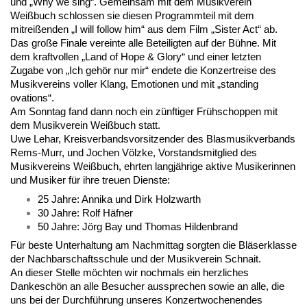
und „Why we sing“. Gemeinsam mit dem Musikverein
Weißbuch schlossen sie diesen Programmteil mit dem
mitreißenden „I will follow him“ aus dem Film „Sister Act“ ab.
Das große Finale vereinte alle Beteiligten auf der Bühne. Mit
dem kraftvollen „Land of Hope & Glory“ und einer letzten
Zugabe von „Ich gehör nur mir“ endete die Konzertreise des
Musikvereins voller Klang, Emotionen und mit „standing
ovations“.
Am Sonntag fand dann noch ein zünftiger Frühschoppen mit
dem Musikverein Weißbuch statt.
Uwe Lehar, Kreisverbandsvorsitzender des Blasmusikverbands
Rems-Murr, und Jochen Völzke, Vorstandsmitglied des
Musikvereins Weißbuch, ehrten langjährige aktive Musikerinnen
und Musiker für ihre treuen Dienste:
25 Jahre: Annika und Dirk Holzwarth
30 Jahre: Rolf Häfner
50 Jahre: Jörg Bay und Thomas Hildenbrand
Für beste Unterhaltung am Nachmittag sorgten die Bläserklasse
der Nachbarschaftsschule und der Musikverein Schnait.
An dieser Stelle möchten wir nochmals ein herzliches
Dankeschön an alle Besucher aussprechen sowie an alle, die
uns bei der Durchführung unseres Konzertwochenendes