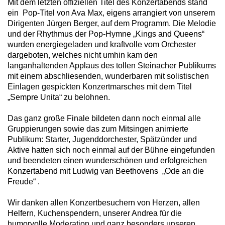
Mit dem letzten offiziellen Titel des Konzertabends stand
ein Pop-Titel von Ava Max, eigens arrangiert von unserem
Dirigenten Jürgen Berger, auf dem Programm. Die Melodie
und der Rhythmus der Pop-Hymne „Kings and Queens“
wurden energiegeladen und kraftvolle vom Orchester
dargeboten, welches nicht umhin kam den
langanhaltenden Applaus des tollen Steinacher Publikums
mit einem abschliesenden, wunderbaren mit solistischen
Einlagen gespickten Konzertmarsches mit dem Titel
„Sempre Unita“ zu belohnen.
Das ganz große Finale bildeten dann noch einmal alle
Gruppierungen sowie das zum Mitsingen animierte
Publikum: Starter, Jugenddorchester, Spätzünder und
Aktive hatten sich noch einmal auf der Bühne eingefunden
und beendeten einen wunderschönen und erfolgreichen
Konzertabend mit Ludwig van Beethovens „Ode an die
Freude“ .
Wir danken allen Konzertbesuchern von Herzen, allen
Helfern, Kuchenspendern, unserer Andrea für die
humorvolle Moderation und ganz besonders unseren